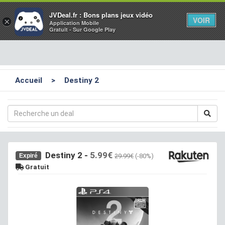
Toggl
JVDeal.fr : Bons plans jeux vidéo
VOIR
×
Application Mobile
navig
Gratuit - Sur Google Play
Accueil
>
Destiny 2
Destiny 2
-
5.99€
Expiré
29.99€
(-80%)
Gratuit