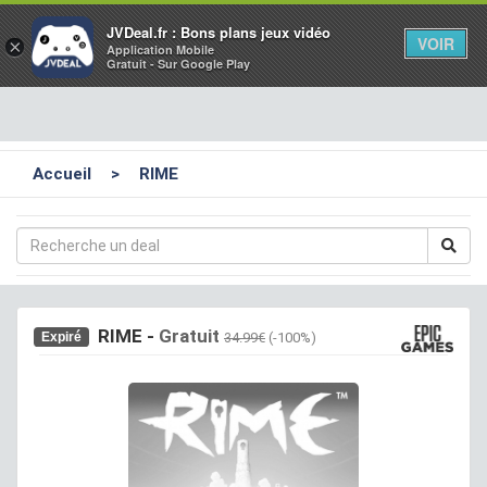
Toggl
JVDeal.fr : Bons plans jeux vidéo
VOIR
×
Application Mobile
navig
Gratuit - Sur Google Play
Accueil
>
RIME
RIME
-
Gratuit
Expiré
34.99€
(-100%)