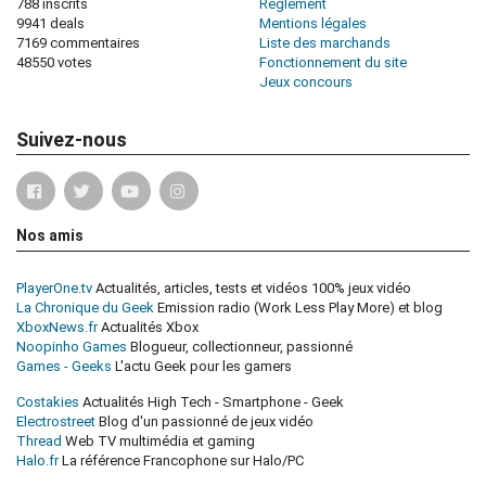
788 inscrits
Règlement
9941 deals
Mentions légales
7169 commentaires
Liste des marchands
48550 votes
Fonctionnement du site
Jeux concours
Suivez-nous
Nos amis
PlayerOne.tv
Actualités, articles, tests et vidéos 100% jeux vidéo
La Chronique du Geek
Emission radio (Work Less Play More) et blog
XboxNews.fr
Actualités Xbox
Noopinho Games
Blogueur, collectionneur, passionné
Games - Geeks
L'actu Geek pour les gamers
Costakies
Actualités High Tech - Smartphone - Geek
Electrostreet
Blog d'un passionné de jeux vidéo
Thread
Web TV multimédia et gaming
Halo.fr
La référence Francophone sur Halo/PC