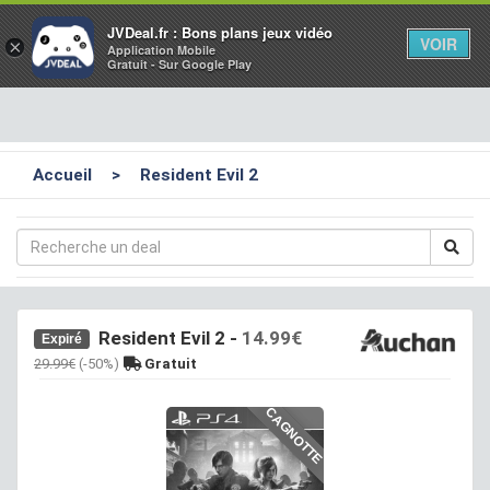
Toggl
JVDeal.fr : Bons plans jeux vidéo
VOIR
×
Application Mobile
navig
Gratuit - Sur Google Play
Accueil
>
Resident Evil 2
Resident Evil 2
-
14.99€
Expiré
29.99€
(-50%)
Gratuit
CAGNOTTE