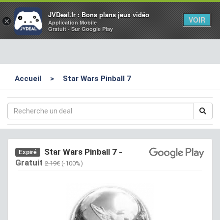
Toggl
JVDeal.fr : Bons plans jeux vidéo
VOIR
×
Application Mobile
navig
Gratuit - Sur Google Play
Accueil
>
Star Wars Pinball 7
Star Wars Pinball 7
-
Expiré
Gratuit
2.19€
(-100%)