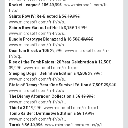
Rocket League à 10€
19,99€
:
www.microsoft.com/fr-
fr/p/r...
Saints Row IV: Re-Elected à 5€
19,99€
:
www.microsoft.com/fr-fr/p/s...
Saints Row: Gat out of Hell à 3,75€
14,99€
:
www.microsoft.com/fr-fr/p/s...
Bundle Prototype Biohazard à 16,50€
49,99€
:
www.microsoft.com/fr-fr/p/p...
Quantum Break à 10€
29,99€
:
www.microsoft.com/fr-
fr/p/q...
Rise of the Tomb Raider: 20 Year Celebration à 12,50€
39,99€
:
www.microsoft.com/fr-fr/p/r...
Sleeping Dogs : Definitive Edition à 4,50€
29,99€
:
www.microsoft.com/fr-fr/p/s...
State of Decay : Year-One Survival Edition à 7,50€
29,99€
:
www.microsoft.com/fr-fr/p/s...
The Disney Afternoon Collection à 5€
19,99€
:
www.microsoft.com/fr-fr/p/t...
Thief à 3€
19,99€
:
www.microsoft.com/fr-fr/p/t...
Tomb Raider : Defitinitve Edtition à 6€
19,99€
:
www.microsoft.com/fr-fr/p/t...
Turok à 5€
19,99€
:
www.microsoft.com/en-us/p/t...