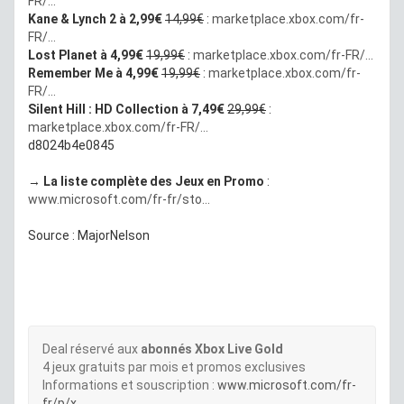
FR/...
Kane & Lynch 2 à 2,99€
14,99€
:
marketplace.xbox.com/fr-
FR/...
Lost Planet à 4,99€
19,99€
:
marketplace.xbox.com/fr-FR/...
Remember Me à 4,99€
19,99€
:
marketplace.xbox.com/fr-
FR/...
Silent Hill : HD Collection à 7,49€
29,99€
:
marketplace.xbox.com/fr-FR/...
d8024b4e0845
→
La liste complète des Jeux en Promo
:
www.microsoft.com/fr-fr/sto...
Source : MajorNelson
Deal réservé aux
abonnés Xbox Live Gold
4 jeux gratuits par mois et promos exclusives
Informations et souscription :
www.microsoft.com/fr-
fr/p/x...