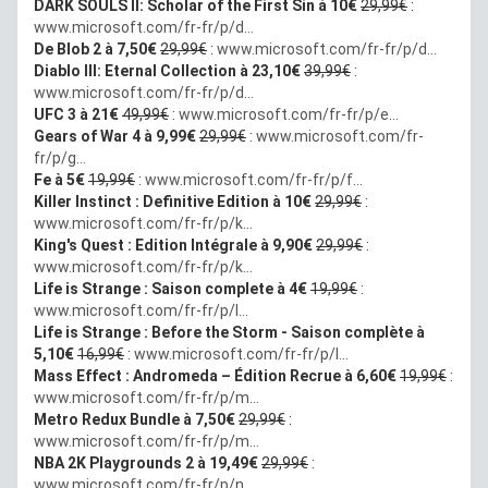
DARK SOULS II: Scholar of the First Sin à 10€
29,99€
:
www.microsoft.com/fr-fr/p/d...
De Blob 2 à 7,50€
29,99€
:
www.microsoft.com/fr-fr/p/d...
Diablo III: Eternal Collection à 23,10€
39,99€
:
www.microsoft.com/fr-fr/p/d...
UFC 3 à 21€
49,99€
:
www.microsoft.com/fr-fr/p/e...
Gears of War 4 à 9,99€
29,99€
:
www.microsoft.com/fr-
fr/p/g...
Fe à 5€
19,99€
:
www.microsoft.com/fr-fr/p/f...
Killer Instinct : Definitive Edition
à 10€
29,99€
:
www.microsoft.com/fr-fr/p/k...
King's Quest : Edition Intégrale à 9,90€
29,99€
:
www.microsoft.com/fr-fr/p/k...
Life is Strange : Saison complete à 4€
19,99€
:
www.microsoft.com/fr-fr/p/l...
Life is Strange : Before the Storm - Saison complète à
5,10€
16,99€
:
www.microsoft.com/fr-fr/p/l...
Mass Effect : Andromeda – Édition Recrue à 6,60€
19,99€
:
www.microsoft.com/fr-fr/p/m...
Metro Redux Bundle à 7,50€
29,99€
:
www.microsoft.com/fr-fr/p/m...
NBA 2K Playgrounds 2 à 19,49€
29,99€
:
www.microsoft.com/fr-fr/p/n...