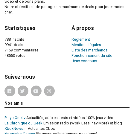
vidéo et de bons plans.
Notre objectif est de partager un maximum de deals pour jouer moins
cher.
Statistiques
À propos
788 inscrits
Règlement
9941 deals
Mentions légales
7169 commentaires
Liste des marchands
48550 votes
Fonctionnement du site
Jeux concours
Suivez-nous
Nos amis
PlayerOne.tv
Actualités, articles, tests et vidéos 100% jeux vidéo
La Chronique du Geek
Emission radio (Work Less Play More) et blog
XboxNews.fr
Actualités Xbox
Noopinho Games
Blogueur, collectionneur, passionné