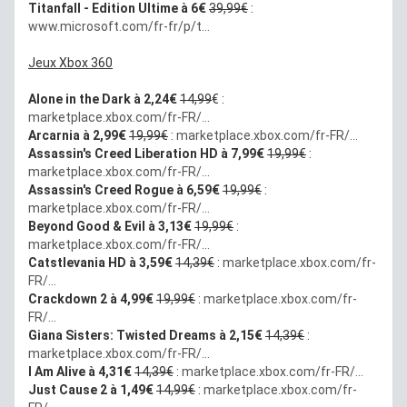
Titanfall - Edition Ultime à 6€
39,99€
:
www.microsoft.com/fr-fr/p/t...
Jeux Xbox 360
Alone in the Dark à 2,24€
14,99
€ :
marketplace.xbox.com/fr-FR/...
Arcarnia à 2,99€
19,99€
:
marketplace.xbox.com/fr-FR/...
Assassin's Creed Liberation HD à 7,99€
19,99€
:
marketplace.xbox.com/fr-FR/...
Assassin's Creed Rogue à 6,59€
19,99€
:
marketplace.xbox.com/fr-FR/...
Beyond Good & Evil à 3,13€
19,99€
:
marketplace.xbox.com/fr-FR/...
Catstlevania HD à 3,59€
14,39€
:
marketplace.xbox.com/fr-
FR/...
Crackdown 2 à 4,99€
19,99€
:
marketplace.xbox.com/fr-
FR/...
Giana Sisters: Twisted Dreams à 2,15€
14,39€
:
marketplace.xbox.com/fr-FR/...
I Am Alive à 4,31€
14,39€
:
marketplace.xbox.com/fr-FR/...
Just Cause 2 à 1,49€
14,99€
:
marketplace.xbox.com/fr-