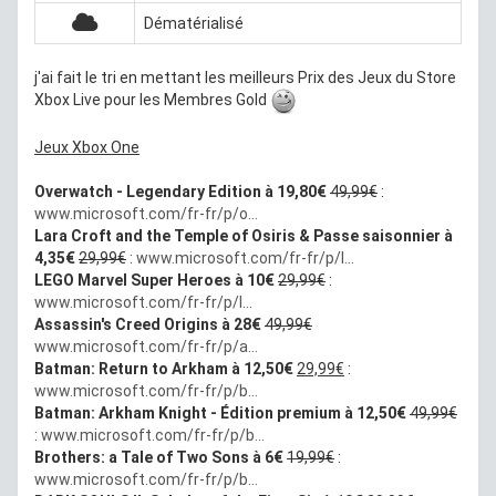
Dématérialisé
j'ai fait le tri en mettant les meilleurs Prix des Jeux du Store
Xbox Live pour les Membres Gold
Jeux Xbox One
Overwatch - Legendary Edition à 19,80€
49,99€
:
www.microsoft.com/fr-fr/p/o...
Lara Croft and the Temple of Osiris & Passe saisonnier à
4,35€
29,99€
:
www.microsoft.com/fr-fr/p/l...
LEGO Marvel Super Heroes à 10€
29,99€
:
www.microsoft.com/fr-fr/p/l...
Assassin's Creed Origins à 28€
49,99€
www.microsoft.com/fr-fr/p/a...
Batman: Return to Arkham à 12,50€
29,99€
:
www.microsoft.com/fr-fr/p/b...
Batman: Arkham Knight - Édition premium à 12,50€
49,99€
:
www.microsoft.com/fr-fr/p/b...
Brothers: a Tale of Two Sons à 6€
19,99€
:
www.microsoft.com/fr-fr/p/b...