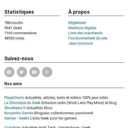
Statistiques
À propos
788 inscrits
Règlement
9941 deals
Mentions légales
7169 commentaires
Liste des marchands
48550 votes
Fonctionnement du site
Jeux concours
Suivez-nous
Nos amis
PlayerOne.tv
Actualités, articles, tests et vidéos 100% jeux vidéo
La Chronique du Geek
Emission radio (Work Less Play More) et blog
XboxNews.fr
Actualités Xbox
Noopinho Games
Blogueur, collectionneur, passionné
Games - Geeks
L'actu Geek pour les gamers
Costakies
Actualités High Tech - Smartphone - Geek