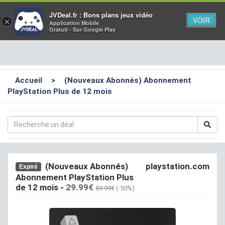
Toggl
JVDeal.fr : Bons plans jeux vidéo
VOIR
×
Application Mobile
navig
Gratuit - Sur Google Play
Accueil
>
(Nouveaux Abonnés) Abonnement
PlayStation Plus de 12 mois
(Nouveaux Abonnés)
playstation.com
Expiré
Abonnement PlayStation Plus
de 12 mois
-
29.99€
59.99€
(-50%)