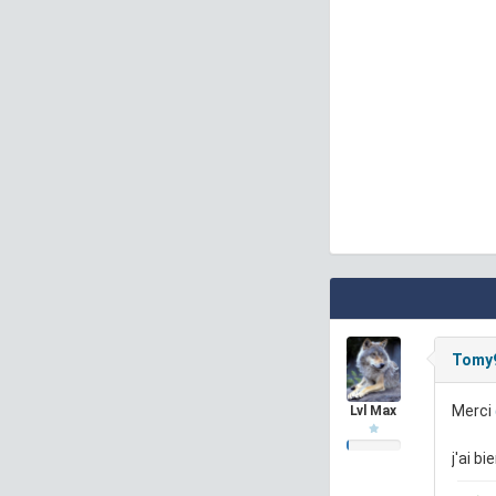
Tomy
Merci
Lvl Max
j'ai b