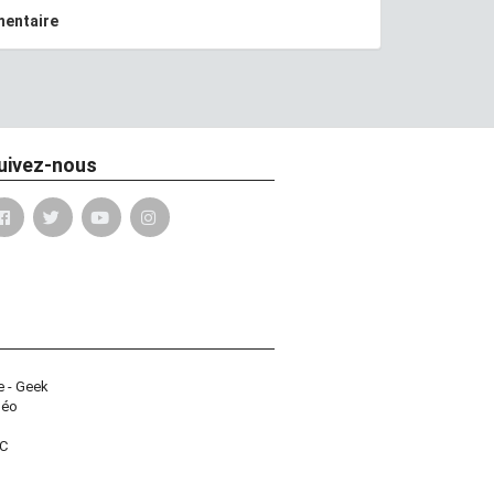
mentaire
uivez-nous
e - Geek
déo
PC