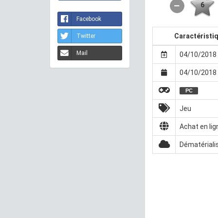
6
Facebook
Caractéristi
Twitter
Mail
04/10/2018 
04/10/2018 
PC
Jeu
Achat en lig
Dématériali