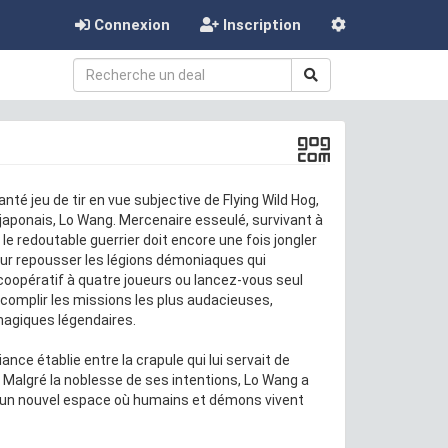
Connexion
Inscription
nté jeu de tir en vue subjective de Flying Wild Hog,
t japonais, Lo Wang. Mercenaire esseulé, survivant à
e redoutable guerrier doit encore une fois jongler
our repousser les légions démoniaques qui
oopératif à quatre joueurs ou lancez-vous seul
omplir les missions les plus audacieuses,
magiques légendaires.
nce établie entre la crapule qui lui servait de
Malgré la noblesse de ses intentions, Lo Wang a
t un nouvel espace où humains et démons vivent