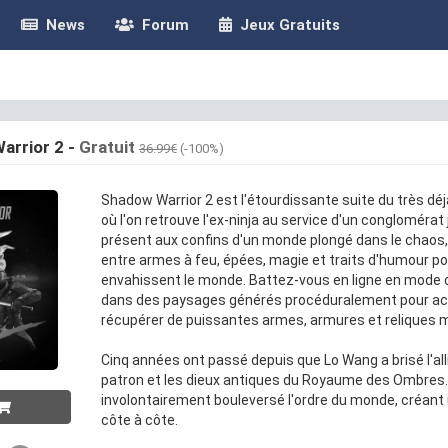
News
Forum
Jeux Gratuits
arrior 2
-
Gratuit
36.99€
(-100%)
Shadow Warrior 2 est l'étourdissante suite du très déja
où l'on retrouve l'ex-ninja au service d'un congloméra
présent aux confins d'un monde plongé dans le chaos, l
entre armes à feu, épées, magie et traits d'humour p
envahissent le monde. Battez-vous en ligne en mode c
dans des paysages générés procéduralement pour acc
récupérer de puissantes armes, armures et reliques 
Cinq années ont passé depuis que Lo Wang a brisé l'allia
patron et les dieux antiques du Royaume des Ombres. 
involontairement bouleversé l'ordre du monde, créan
côte à côte.