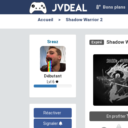
Bons plans
Accueil
>
Shadow Warrior 2
Shadow W
Sreaz
Expiré
Débutant
Lvl 6
Réactiver
En profiter
Signaler