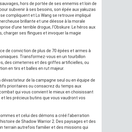
s sauvages, hors de portée de ses ennemis et loin de
t, pour subvenir à ses besoins, son épée aux yakuzas
es se compliquent et Lo Wang se retrouve impliqué
chercheuse brillante et une déesse à la morale
prise d'une terrible drogue, l'Obskure. Le héros aux
es, charger ses flingues et invoquer la magie
orce de conviction de plus de 70 épées et armes à
moniaques. Transformez-vous en un tourbillon
, des cimeterres et des griffes artificielles, ou
n en tirs et balles en rut majeur.
an dévastateur de la campagne seul ou en équipe de
tifs prioritaires ou consacrez du temps aux
 combat qui vous convient le mieux en choisissant
et les précieux butins que vous vaudront vos
hommes et celui des démons a créé l'aberration
l'histoire de Shadow Warrior 2. Des paysages et des
 terrain autrefois familier et des missions qui