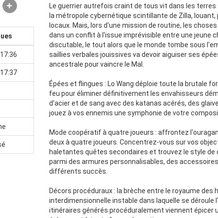
Le guerrier autrefois craint de tous vit dans les terre
la métropole cybernétique scintillante de Zilla, louan
locaux. Mais, lors d'une mission de routine, les chos
dans un conflit à l'issue imprévisible entre une jeune 
ques
discutable, le tout alors que le monde tombe sous l'em
17:36
saillies verbales jouissives va devoir aiguiser ses épé
ancestrale pour vaincre le Mal.
17:37
Épées et flingues : Lo Wang déploie toute la brutale f
feu pour éliminer définitivement les envahisseurs dé
d'acier et de sang avec des katanas acérés, des glaives
jouez à vos ennemis une symphonie de votre compositio
ne
Mode coopératif à quatre joueurs : affrontez l'ourag
deux à quatre joueurs. Concentrez-vous sur vos objec
sé
haletantes quêtes secondaires et trouvez le style de
parmi des armures personnalisables, des accessoires 
différents succès.
Décors procéduraux : la brèche entre le royaume des 
interdimensionnelle instable dans laquelle se déroule 
itinéraires générés procéduralement viennent épicer un