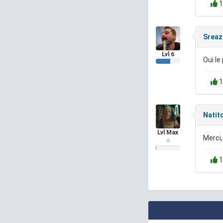
1
Sreaz
Lvl 6
Oui le
1
Natit
Lvl Max
Merci,
1