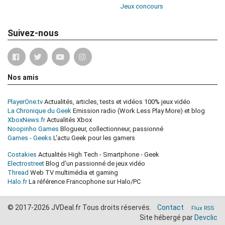
Jeux concours
Suivez-nous
Nos amis
PlayerOne.tv
Actualités, articles, tests et vidéos 100% jeux vidéo
La Chronique du Geek
Emission radio (Work Less Play More) et blog
XboxNews.fr
Actualités Xbox
Noopinho Games
Blogueur, collectionneur, passionné
Games - Geeks
L'actu Geek pour les gamers
Costakies
Actualités High Tech - Smartphone - Geek
Electrostreet
Blog d'un passionné de jeux vidéo
Thread
Web TV multimédia et gaming
Halo.fr
La référence Francophone sur Halo/PC
© 2017-2026 JVDeal.fr Tous droits réservés.
Contact
Flux RSS
Site hébergé par
Devclic