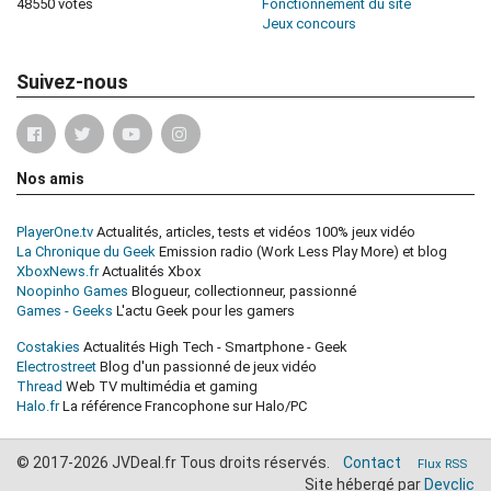
48550 votes
Fonctionnement du site
Jeux concours
Suivez-nous
Nos amis
PlayerOne.tv
Actualités, articles, tests et vidéos 100% jeux vidéo
La Chronique du Geek
Emission radio (Work Less Play More) et blog
XboxNews.fr
Actualités Xbox
Noopinho Games
Blogueur, collectionneur, passionné
Games - Geeks
L'actu Geek pour les gamers
Costakies
Actualités High Tech - Smartphone - Geek
Electrostreet
Blog d'un passionné de jeux vidéo
Thread
Web TV multimédia et gaming
Halo.fr
La référence Francophone sur Halo/PC
© 2017-2026 JVDeal.fr Tous droits réservés.
Contact
Flux RSS
Site hébergé par
Devclic