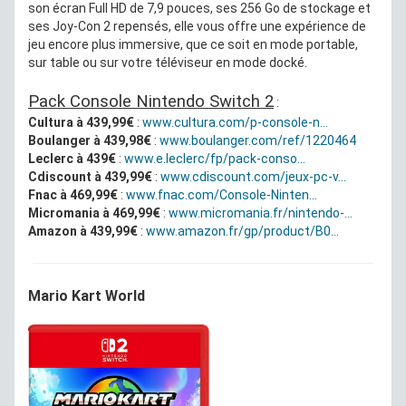
son écran Full HD de 7,9 pouces, ses 256 Go de stockage et
ses Joy-Con 2 repensés, elle vous offre une expérience de
jeu encore plus immersive, que ce soit en mode portable,
sur table ou sur votre téléviseur en mode docké.
Pack Console Nintendo Switch 2
:
Cultura à 439,99€
:
www.cultura.com/p-console-n...
Boulanger à 439,98€
:
www.boulanger.com/ref/1220464
Leclerc à 439€
:
www.e.leclerc/fp/pack-conso...
Cdiscount à 439,99€
:
www.cdiscount.com/jeux-pc-v...
Fnac à 469,99€
:
www.fnac.com/Console-Ninten...
Micromania à 469,99€
:
www.micromania.fr/nintendo-...
Amazon à 439,99€
:
www.amazon.fr/gp/product/B0...
Mario Kart World