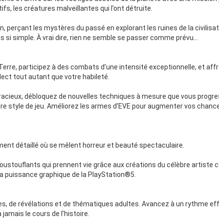
ifs, les créatures malveillantes qui l’ont détruite.
un, perçant les mystères du passé en explorant les ruines de la civilisa
si simple. À vrai dire, rien ne semble se passer comme prévu...
Terre, participez à des combats d’une intensité exceptionnelle, et af
lect tout autant que votre habileté.
acieux, débloquez de nouvelles techniques à mesure que vous progre
e style de jeu. Améliorez les armes d’EVE pour augmenter vos chance
t détaillé où se mêlent horreur et beauté spectaculaire.
ustouflants qui prennent vie grâce aux créations du célèbre artiste c
 la puissance graphique de la PlayStation®5.
es, de révélations et de thématiques adultes. Avancez à un rythme ef
amais le cours de l’histoire.