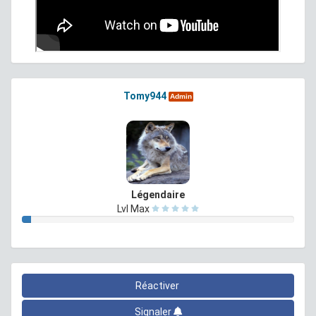
Tomy944
Admin
Légendaire
Lvl Max
Réactiver
Signaler