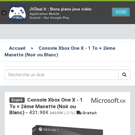
Toggl
JVDeal.fr : Bons plans jeux vidéo
VOIR
×
Application Mobile
navig
Gratuit - Sur Google Play
Accueil
>
Console Xbox One X - 1 To + 2ème
Manette (Noir ou Blanc)
Console Xbox One X - 1
Expiré
To + 2ème Manette (Noir ou
Blanc)
-
431.90€
549.99€
(-21%)
Gratuit