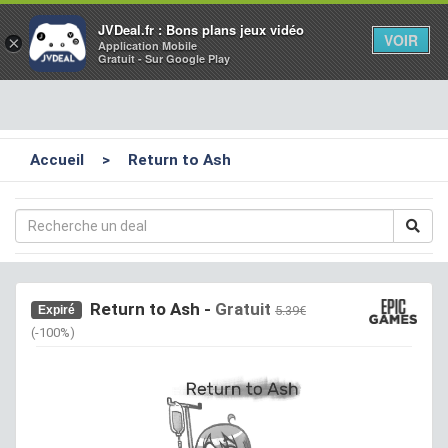
Toggl
JVDeal.fr : Bons plans jeux vidéo
VOIR
×
Application Mobile
navig
Gratuit - Sur Google Play
Accueil
>
Return to Ash
Return to Ash
-
Gratuit
Expiré
5.39€
(-100%)