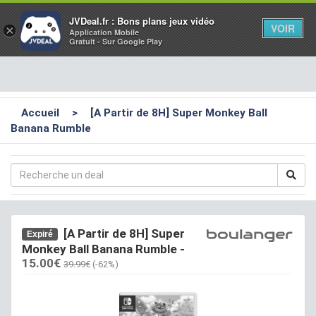
Toggl
JVDeal.fr : Bons plans jeux vidéo
VOIR
×
Application Mobile
navig
Gratuit - Sur Google Play
Accueil
>
[A Partir de 8H] Super Monkey Ball
Banana Rumble
[A Partir de 8H] Super
Expiré
Monkey Ball Banana Rumble
-
15.00€
39.99€
(-62%)