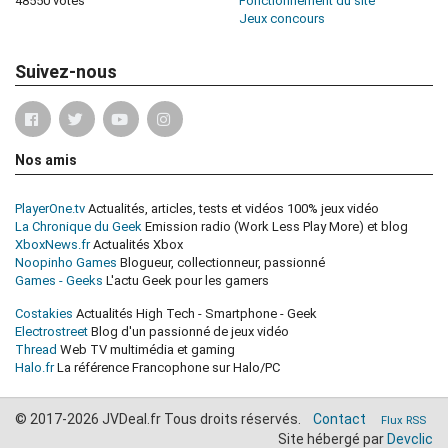
48550 votes
Fonctionnement du site
Jeux concours
Suivez-nous
Nos amis
PlayerOne.tv
Actualités, articles, tests et vidéos 100% jeux vidéo
La Chronique du Geek
Emission radio (Work Less Play More) et blog
XboxNews.fr
Actualités Xbox
Noopinho Games
Blogueur, collectionneur, passionné
Games - Geeks
L'actu Geek pour les gamers
Costakies
Actualités High Tech - Smartphone - Geek
Electrostreet
Blog d'un passionné de jeux vidéo
Thread
Web TV multimédia et gaming
Halo.fr
La référence Francophone sur Halo/PC
© 2017-2026 JVDeal.fr Tous droits réservés.
Contact
Flux RSS
Site hébergé par
Devclic