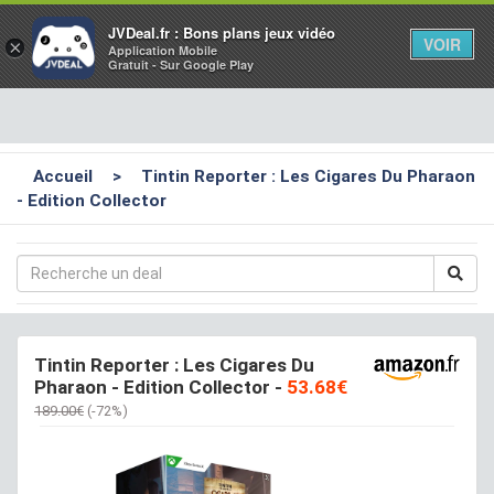
Toggl
JVDeal.fr : Bons plans jeux vidéo
VOIR
×
Application Mobile
navig
Gratuit - Sur Google Play
Accueil
>
Tintin Reporter : Les Cigares Du Pharaon
- Edition Collector
Tintin Reporter : Les Cigares Du
Pharaon - Edition Collector
-
53.68€
189.00€
(-72%)