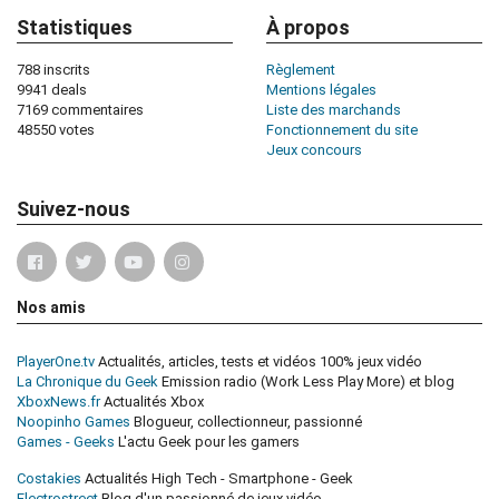
Statistiques
À propos
788 inscrits
Règlement
9941 deals
Mentions légales
7169 commentaires
Liste des marchands
48550 votes
Fonctionnement du site
Jeux concours
Suivez-nous
Nos amis
PlayerOne.tv
Actualités, articles, tests et vidéos 100% jeux vidéo
La Chronique du Geek
Emission radio (Work Less Play More) et blog
XboxNews.fr
Actualités Xbox
Noopinho Games
Blogueur, collectionneur, passionné
Games - Geeks
L'actu Geek pour les gamers
Costakies
Actualités High Tech - Smartphone - Geek
Electrostreet
Blog d'un passionné de jeux vidéo