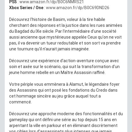
PS5
:
www.amazon.fr/dp/B0C6NMRS21
Xbox Series / One
:
www.amazon.fr/dp/B0C69DND26
Découvrez l'histoire de Basim, voleur à la tire habile
cherchant des réponses et la justice dans les rues animées
du Bagdad du IXe siècle. Par l'intermédiaire d'une société
aussi ancienne que mystérieuse appelée Ceux qu'on ne voit
pas, il va devenir un tueur redoutable et son sort va prendre
une tournure qu'il n'aurait jamais imaginée.
Découvrez une expérience d'action-aventure conçue avec
soin et axée sur le scénario, qui suit la transformation d'un
jeune homme rebelle en un Maître Assassin raffiné.
Votre périple vous emmènera à Alamut, le légendaire foyer
des Assassins qui ont posé les fondations du Credo dans
cet hommage sincère au jeu grâce auquel tout a
commencé.
Découvrez une approche moderne des fonctionnalités et du
gameplay qui ont défini une série au top depuis 15 ans en
arpentant la ville en parkour et en éliminant discrètement
vos cibles lors d'assassinats plus intenses que jamais.