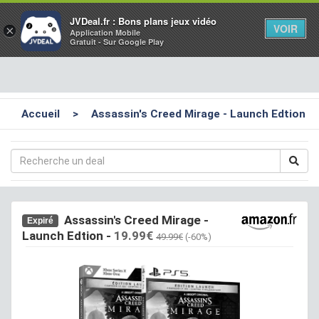
Toggl
JVDeal.fr : Bons plans jeux vidéo
VOIR
×
Application Mobile
navig
Gratuit - Sur Google Play
Accueil
>
Assassin's Creed Mirage - Launch Edtion
Assassin's Creed Mirage -
Expiré
Launch Edtion
-
19.99€
49.99€
(-60%)