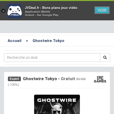
Toggl
JVDeal.fr : Bons plans jeux vidéo
VOIR
×
Application Mobile
navig
Gratuit - Sur Google Play
Accueil
>
Ghostwire Tokyo
Ghostwire Tokyo
-
Gratuit
Expiré
59.99€
(-100%)