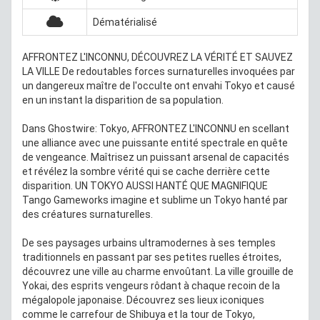
Dématérialisé
AFFRONTEZ L'INCONNU, DÉCOUVREZ LA VÉRITÉ ET SAUVEZ
LA VILLE De redoutables forces surnaturelles invoquées par
un dangereux maître de l'occulte ont envahi Tokyo et causé
en un instant la disparition de sa population.
Dans Ghostwire: Tokyo, AFFRONTEZ L'INCONNU en scellant
une alliance avec une puissante entité spectrale en quête
de vengeance. Maîtrisez un puissant arsenal de capacités
et révélez la sombre vérité qui se cache derrière cette
disparition. UN TOKYO AUSSI HANTÉ QUE MAGNIFIQUE
Tango Gameworks imagine et sublime un Tokyo hanté par
des créatures surnaturelles.
De ses paysages urbains ultramodernes à ses temples
traditionnels en passant par ses petites ruelles étroites,
découvrez une ville au charme envoûtant. La ville grouille de
Yokai, des esprits vengeurs rôdant à chaque recoin de la
mégalopole japonaise. Découvrez ses lieux iconiques
comme le carrefour de Shibuya et la tour de Tokyo,