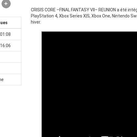
CRISIS CORE –FINAL FANTASY VII– REUNION a été intég
PlayStation 4, Xbox Series X|S, Xbox One, Nintendo Swi
hiver.
ques
01:08
16:06
ne