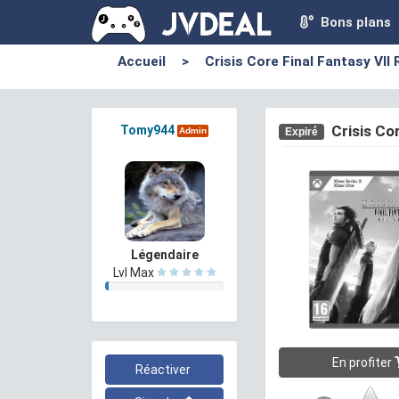
Bons plans
Accueil
>
Crisis Core Final Fantasy VII
Crisis Co
Tomy944
Expiré
Admin
Légendaire
Lvl Max
En profiter
Réactiver