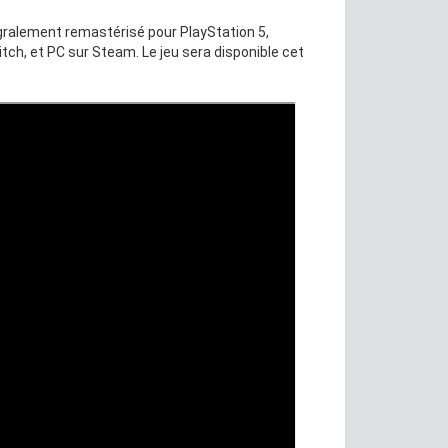
ralement remastérisé pour PlayStation 5,
tch, et PC sur Steam. Le jeu sera disponible cet