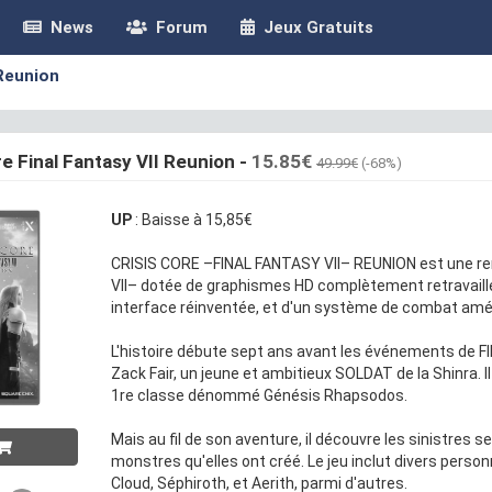
News
Forum
Jeux Gratuits
 Reunion
re Final Fantasy VII Reunion
-
15.85€
49.99€
(-68%)
UP
: Baisse à 15,85€
CRISIS CORE –FINAL FANTASY VII– REUNION est une r
VII– dotée de graphismes HD complètement retravaillé
interface réinventée, et d'un système de combat amél
L'histoire débute sept ans avant les événements de FI
Zack Fair, un jeune et ambitieux SOLDAT de la Shinra. I
1re classe dénommé Génésis Rhapsodos.
Mais au fil de son aventure, il découvre les sinistres
monstres qu'elles ont créé. Le jeu inclut divers pers
Cloud, Séphiroth, et Aerith, parmi d'autres.